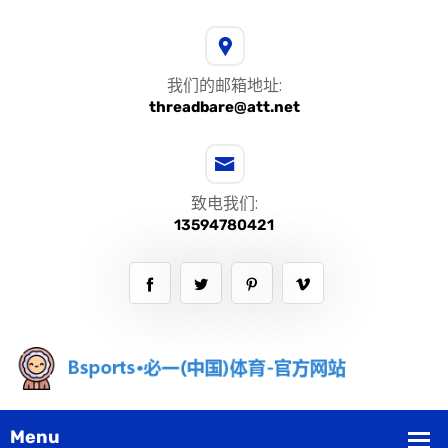
我们的邮箱地址:
threadbare@att.net
致电我们:
13594780421