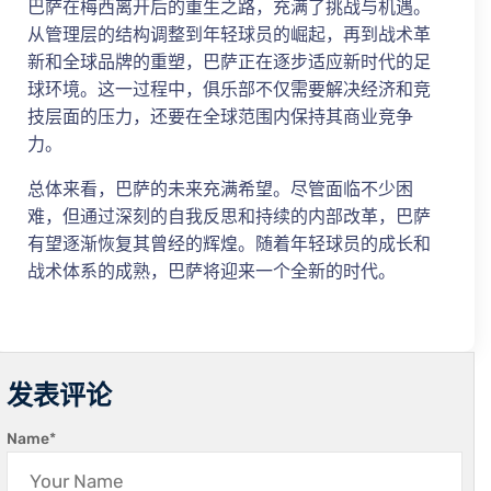
巴萨在梅西离开后的重生之路，充满了挑战与机遇。
从管理层的结构调整到年轻球员的崛起，再到战术革
新和全球品牌的重塑，巴萨正在逐步适应新时代的足
球环境。这一过程中，俱乐部不仅需要解决经济和竞
技层面的压力，还要在全球范围内保持其商业竞争
力。
总体来看，巴萨的未来充满希望。尽管面临不少困
难，但通过深刻的自我反思和持续的内部改革，巴萨
有望逐渐恢复其曾经的辉煌。随着年轻球员的成长和
战术体系的成熟，巴萨将迎来一个全新的时代。
发表评论
Name
*