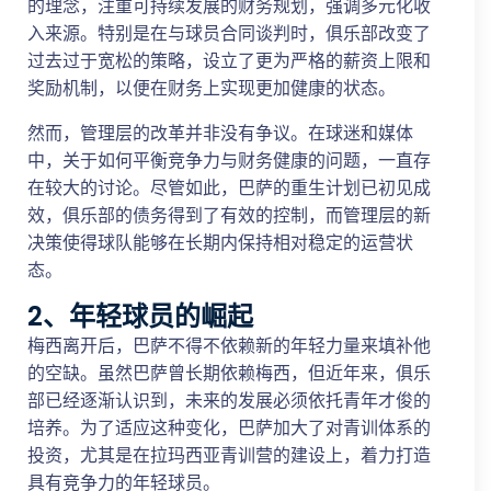
的理念，注重可持续发展的财务规划，强调多元化收
入来源。特别是在与球员合同谈判时，俱乐部改变了
过去过于宽松的策略，设立了更为严格的薪资上限和
奖励机制，以便在财务上实现更加健康的状态。
然而，管理层的改革并非没有争议。在球迷和媒体
中，关于如何平衡竞争力与财务健康的问题，一直存
在较大的讨论。尽管如此，巴萨的重生计划已初见成
效，俱乐部的债务得到了有效的控制，而管理层的新
决策使得球队能够在长期内保持相对稳定的运营状
态。
2、年轻球员的崛起
梅西离开后，巴萨不得不依赖新的年轻力量来填补他
的空缺。虽然巴萨曾长期依赖梅西，但近年来，俱乐
部已经逐渐认识到，未来的发展必须依托青年才俊的
培养。为了适应这种变化，巴萨加大了对青训体系的
投资，尤其是在拉玛西亚青训营的建设上，着力打造
具有竞争力的年轻球员。