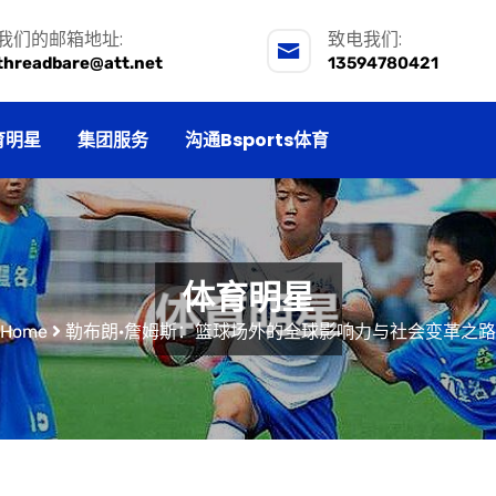
我们的邮箱地址:
致电我们:
threadbare@att.net
13594780421
育明星
集团服务
沟通Bsports体育
体育明星
Home
勒布朗·詹姆斯：篮球场外的全球影响力与社会变革之路