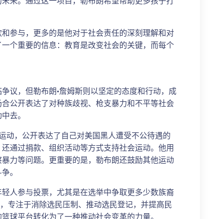
的未来。通过这一项目，勒布朗希望帮助更多孩子打
款和参与，更多的是他对于社会责任的深刻理解和对
了一个重要的信息：教育是改变社会的关键，而每个
争议，但勒布朗·詹姆斯则以坚定的态度和行动，成
场合公开表达了对种族歧视、枪支暴力和不平等社会
动中去。
Matter”运动，公开表达了自己对美国黑人遭受不公待遇的
，还通过捐款、组织活动等方式支持社会运动。他用
察暴力等问题。更重要的是，勒布朗还鼓励其他运动
斗争。
年轻人参与投票，尤其是在选举中争取更多少数族裔
te”组织，专注于消除选民压制、推动选民登记，并提高民
的篮球平台转化为了一种推动社会变革的力量。