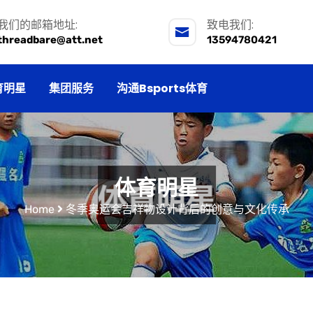
我们的邮箱地址:
致电我们:
threadbare@att.net
13594780421
育明星
集团服务
沟通Bsports体育
体育明星
Home
冬季奥运会吉祥物设计背后的创意与文化传承