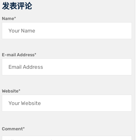
发表评论
Name
*
E-mail Address
*
Website
*
Comment
*