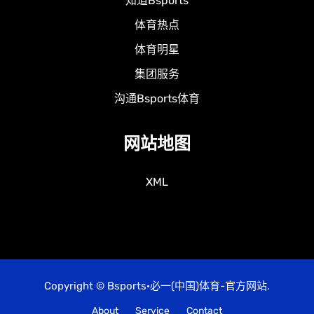
知道Bsports
体育热点
体育明星
集团服务
沟通Bsports体育
网站地图
XML
Copyright © Bsports·必一(中国)体育-官方网站.
About
Service
Contact