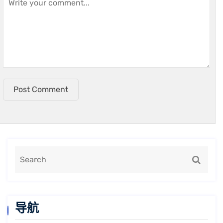
Post Comment
导航