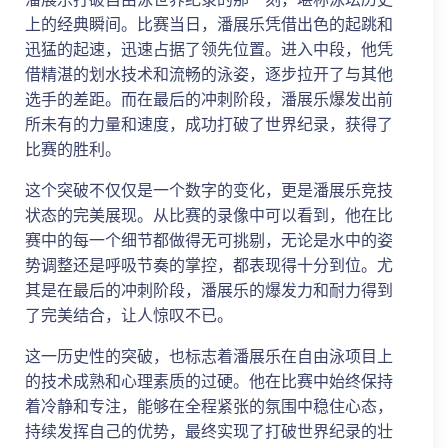
上的经典瞬间。比赛当日，潘展乐凭借出色的起跳和
迅猛的起速，迅速占据了领先位置。进入中段，他凭
借精湛的划水技术和流畅的泳姿，逐步拉开了与其他
选手的差距。而在最后的冲刺阶段，潘展乐爆发出前
所未有的力量和速度，成功打破了世界纪录，获得了
比赛的胜利。
这个突破不仅仅是一个数字的变化，更是潘展乐竞技
状态的完美展现。从比赛的录像中可以看到，他在比
赛中的每一个细节都做得无可挑剔，无论是水中的姿
势调整还是呼吸节奏的掌控，都表现得十分到位。尤
其是在最后的冲刺阶段，潘展乐的爆发力和耐力得到
了完美结合，让人惊叹不已。
这一历史性的突破，也标志着潘展乐在自由泳项目上
的技术成熟和心理素质的过硬。他在比赛中始终保持
着冷静和专注，能够在全程紧张的氛围中稳住心态，
持续发挥自己的优势，最终实现了打破世界纪录的壮