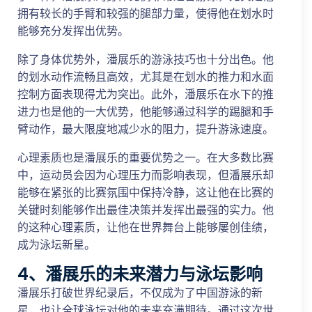
拥有较长的手臂和较强的腿部力量，使得他在划水时
能够充分发挥出优势。
除了身体优势外，潘展乐的游泳技巧也十分出色。他
的划水动作流畅且高效，尤其是在划水的推力和水面
控制方面表现得尤为突出。此外，潘展乐在水下的推
进力也是他的一大优势，他能够通过科学的踢腿和手
臂动作，最大限度地减少水的阻力，提升游泳速度。
心理素质也是潘展乐的重要优势之一。在大多数比赛
中，运动员会因为心理压力而影响表现，但潘展乐却
能够在紧张的比赛氛围中保持冷静，这让他在比赛的
关键时刻能够作出最佳决策并发挥出最强的实力。他
的这种心理素质，让他在世界舞台上能够屡创佳绩，
成为泳坛新星。
4、潘展乐的未来潜力与泳坛影响
潘展乐打破世界纪录后，不仅成为了中国游泳的新
星，也让全球泳坛对他的未来充满期待。通过这次世