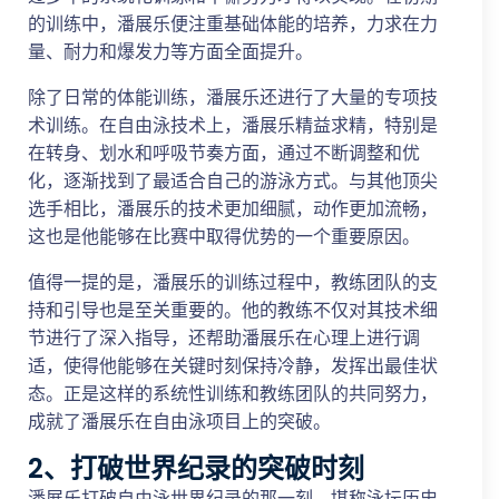
的训练中，潘展乐便注重基础体能的培养，力求在力
量、耐力和爆发力等方面全面提升。
除了日常的体能训练，潘展乐还进行了大量的专项技
术训练。在自由泳技术上，潘展乐精益求精，特别是
在转身、划水和呼吸节奏方面，通过不断调整和优
化，逐渐找到了最适合自己的游泳方式。与其他顶尖
选手相比，潘展乐的技术更加细腻，动作更加流畅，
这也是他能够在比赛中取得优势的一个重要原因。
值得一提的是，潘展乐的训练过程中，教练团队的支
持和引导也是至关重要的。他的教练不仅对其技术细
节进行了深入指导，还帮助潘展乐在心理上进行调
适，使得他能够在关键时刻保持冷静，发挥出最佳状
态。正是这样的系统性训练和教练团队的共同努力，
成就了潘展乐在自由泳项目上的突破。
2、打破世界纪录的突破时刻
潘展乐打破自由泳世界纪录的那一刻，堪称泳坛历史