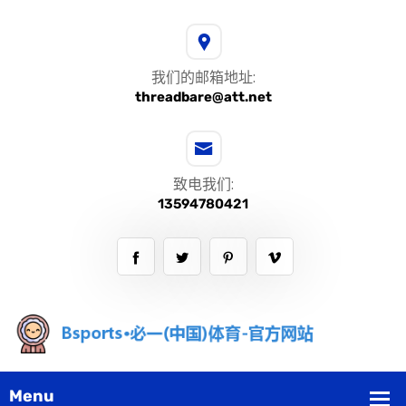
我们的邮箱地址:
threadbare@att.net
致电我们:
13594780421