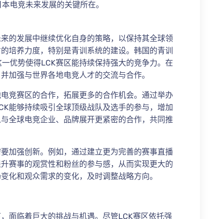
日本电竞未来发展的关键所在。
未来的发展中继续优化自身的策略，以保持其全球领
才的培养力度，特别是青训系统的建设。韩国的青训
一优势使得LCK赛区能持续保持强大的竞争力。在
，并加强与世界各地电竞人才的交流与合作。
他电竞赛区的合作，拓展更多的合作机会。通过举办
CK能够持续吸引全球顶级战队及选手的参与，增加
以与全球电竞企业、品牌展开更紧密的合作，共同推
需要加强创新。例如，通过建立更为完善的赛事直播
提升赛事的观赏性和粉丝的参与感，从而实现更大的
场变化和观众需求的变化，及时调整战略方向。
下，面临着巨大的挑战与机遇。尽管LCK赛区依托强