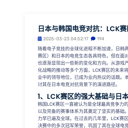
日本与韩国电竞对抗：LCK
2025-03-23 04:52:17
194
随着电子竞技的全球化进程不断加速，日韩两
赛区）和日本的电竞生态各具特色，但在面对
也逐渐显现出一些新的变化和方向。从游戏
化战略的推动等多个方面，LCK赛区的未来
业中的领导地位，已成为业内热议的话题。本
讨其在日本电竞对抗背景下的演进路径。
1、LCK赛区的强大基础与日
韩国LCK赛区一直被认为是全球最具竞争力
以及完备的赛事体系为其奠定了坚实的基础。
力早已遍及全球。在过去的几年里，LCK赛
决赛中的多次冠军荣誉，巩固了其在全球电