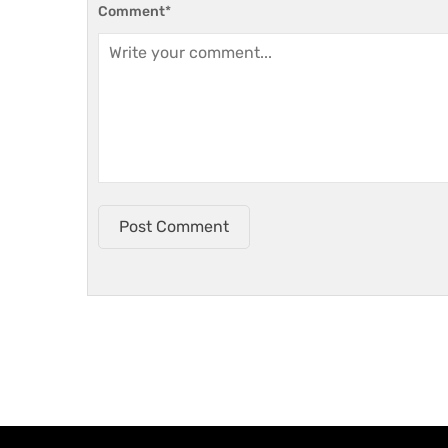
Comment
*
Post Comment