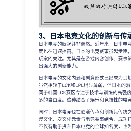
3、日本电竞文化的创新与传
日本电竞的崛起并非偶然。近年来，日本电
度也在迅速提高。日本的电竞赛事虽起步晚
玩家的关注。尤其是在游戏内容创作、赛事
出强大的创新能力。
日本电竞的文化内涵和创意形式已经成为其
虽然相较于LCK和LPL稍显薄弱，但日本
同于韩国LCK赛区专注于技术与训练的高强
多的自由度。这种结合了娱乐和竞技性的电
同时，日本电竞也在逐渐传承和创新其传统
漫文化、次文化元素与电竞赛事结合，成功
不仅有助于提升日本电竞的全球知名度，也