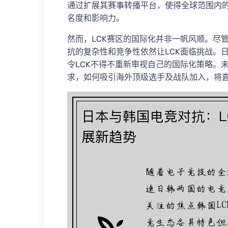
通过扩展其赛事转播平台，使得全球范围内
名度和影响力。
然而，LCK赛区的国际化并非一帆风顺。尽
抗的复杂性和竞争性依然让LCK面临挑战。
令LCK不得不重新审视自己的国际化策略。
求，如何吸引海外顶级选手及战队加入，将