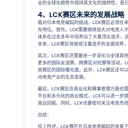
业的全球化趋势中保持其文化的独特性，是
4、LCK赛区未来的发展战略
面对日本电竞崛起的挑战，LCK赛区必须在
先地位。首先，LCK需要继续加大对电竞人
体系在过去多年中培养出了大量顶尖选手，这
未来，LCK赛区将继续注重选手的全面培养
其次，LCK赛区还需要进一步深化与全球其
更多的国际友谊赛、跨赛区对抗赛等活动，L
其赛区的国际曝光度。此外，LCK赛区还可
动电竞产业的生态发展。
最后，LCK赛区在商业化和赛事管理方面也
平台和多元化的商业模式，LCK可以进一步
商业回报。同时，LCK也要密切关注电竞市
总结：
综上所述，LCK赛区在日本电竞崛起的背景