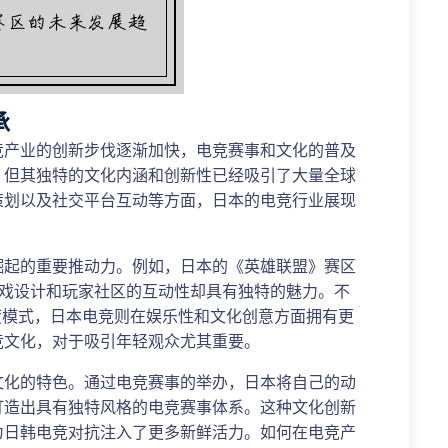
承
竞产业的创新步伐逐渐加快，电竞赛事和文化的普及
，但其独特的文化内涵和创新性已经吸引了大量全球
策划以及社交平台互动等方面，日本的电竞行业展现
崛起的重要推动力。例如，日本的《英雄联盟》赛区
的游戏设计和玩家社区的互动性却具有独特的魅力。不
度模式，日本电竞则在娱乐性和文化创意方面拥有更
竞文化，对于吸引年轻观众尤其重要。
文化的特色。通过电竞赛事的举办，日本将自己的动
打造出具有独特风格的电竞赛事体系。这种文化创新
为日韩电竞对抗注入了更多新鲜活力。如何在电竞产