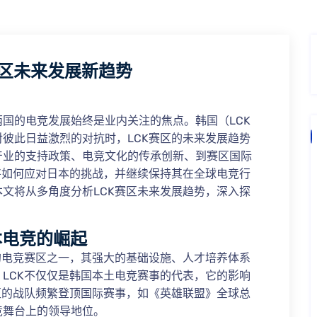
赛区未来发展新趋势
国的电竞发展始终是业内关注的焦点。韩国（LCK
彼此日益激烈的对抗时，LCK赛区的未来发展趋势
产业的支持政策、电竞文化的传承创新、到赛区国际
将如何应对日本的挑战，并继续保持其在全球电竞行
文将从多角度分析LCK赛区未来发展趋势，深入探
本电竞的崛起
的电竞赛区之一，其强大的基础设施、人才培养体系
LCK不仅仅是韩国本土电竞赛事的代表，它的影响
区的战队频繁登顶国际赛事，如《英雄联盟》全球总
竞舞台上的领导地位。