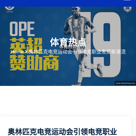
体育热点
Home
奥林匹克电竞运动会引领电竞职业发展新潮流
奥林匹克电竞运动会引领电竞职业