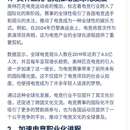
奥林匹克电竞运动会的推出，标志着电竞行业跨入了
国际化的新阶段。赛事的全球性吸引了各国电竞选手
和观众的关注，推动了电竞成为一种全球性的娱乐方
式。例如，在2024年巴黎奥运会上，电竞将首次作为
表演项目亮相，这为电竞产业的全球化进程提供了重
要契机。
数据显示，全球电竞观众人数在2019年达到了4.5亿
人次，并且每年呈现增长趋势。奥林匹克电竞的引入
进一步加速了这一增长，为电竞赛事带来了前所未有
的国际曝光度。这不仅提升了电竞项目的社会认知
度，也使得电竞成为了许多年轻人追逐的梦想。
通过这种全球化发展，电竞行业不仅提升了其文化价
值，还促进了跨国文化交流。电竞赛事的国际化不仅
吸引了更多的赞助商参与，也为各国运动员提供了一
个公平竞争的平台，推动了电竞文化的全球普及。
2、加速电竞职业化进程