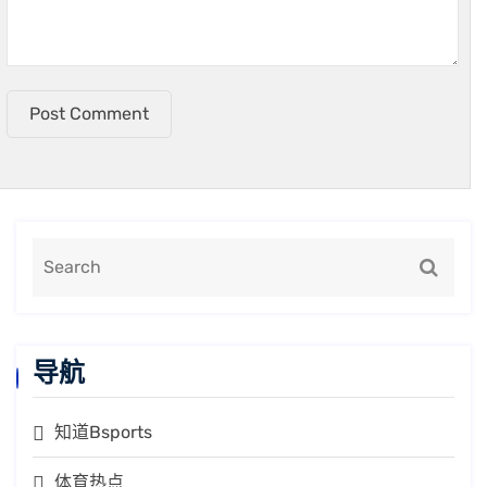
Post Comment
导航
知道Bsports
体育热点