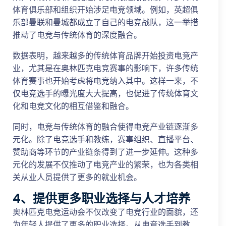
体育俱乐部和组织开始涉足电竞领域。例如，英超俱
乐部曼联和曼城都成立了自己的电竞战队，这一举措
推动了电竞与传统体育的深度融合。
数据表明，越来越多的传统体育品牌开始投资电竞产
业，尤其是在奥林匹克电竞赛事的影响下，许多传统
体育赛事也开始考虑将电竞纳入其中。这样一来，不
仅电竞选手的曝光度大大提高，也促进了传统体育文
化和电竞文化的相互借鉴和融合。
同时，电竞与传统体育的融合使得电竞产业链逐渐多
元化。除了电竞选手和教练，赛事组织、直播平台、
赞助商等环节的产业链条得到了进一步延伸。这种多
元化的发展不仅推动了电竞产业的繁荣，也为各类相
关从业人员提供了更多的就业机会。
4、提供更多职业选择与人才培养
奥林匹克电竞运动会不仅改变了电竞行业的面貌，还
为年轻人提供了更多的职业选择。从电竞选手到教