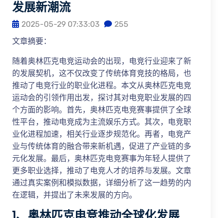
发展新潮流
2025-05-29 07:33:03
255
文章摘要：
随着奥林匹克电竞运动会的出现，电竞行业迎来了新
的发展契机，这不仅改变了传统体育竞技的格局，也
推动了电竞行业的职业化进程。本文从奥林匹克电竞
运动会的引领作用出发，探讨其对电竞职业发展的四
个方面的影响。首先，奥林匹克电竞赛事提供了全球
性平台，推动电竞成为主流娱乐方式。其次，电竞职
业化进程加速，相关行业逐步规范化。再者，电竞产
业与传统体育的融合带来新机遇，促进了产业链的多
元化发展。最后，奥林匹克电竞赛事为年轻人提供了
更多职业选择，推动了电竞人才的培养与发展。文章
通过真实案例和模拟数据，详细分析了这一趋势的内
在逻辑，并提出了未来发展的方向。
1、奥林匹克电竞推动全球化发展