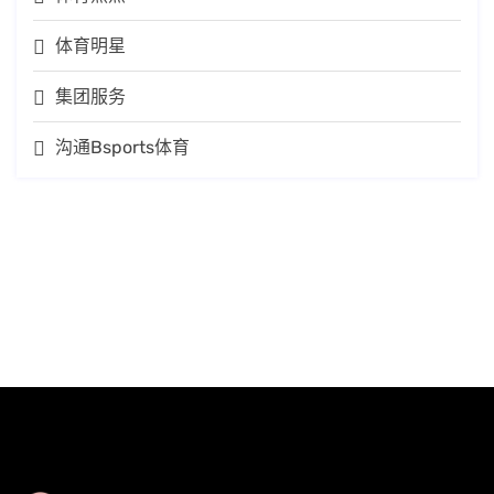
体育明星
集团服务
沟通Bsports体育