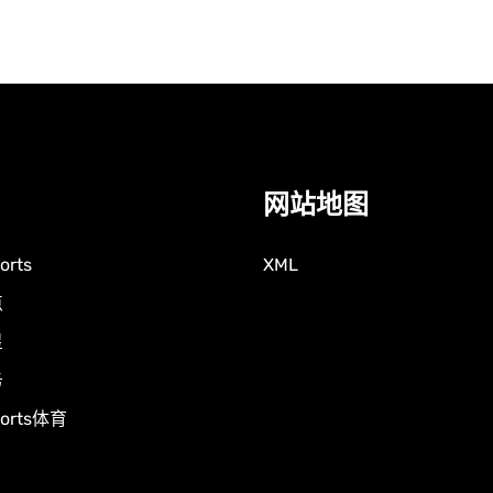
网站地图
rts
XML
点
星
务
orts体育