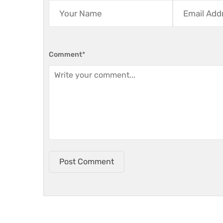
Comment
*
Post Comment