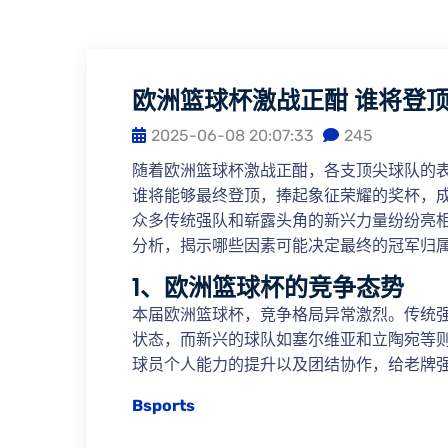
欧洲篮球杯激战正酣 谁将登
2025-06-08 20:07:33
245
随着欧洲篮球杯激战正酣，各支顶尖球队的
谁将能够最终登顶，捧起象征荣耀的奖杯，
众多传统强队和崭露头角的新兴力量纷纷亮
分析，揭示哪些因素可能决定最终的冠军归
1、欧洲篮球杯的竞争态势
本届欧洲篮球杯，竞争格局异常激烈。传统
状态，而新兴的球队如塞尔维亚和立陶宛等
球员个人能力的提升以及团结协作，给老牌
Bsports