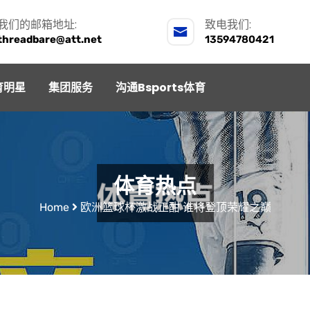
我们的邮箱地址:
致电我们:
threadbare@att.net
13594780421
育明星
集团服务
沟通Bsports体育
体育热点
Home
欧洲篮球杯激战正酣 谁将登顶荣耀之巅