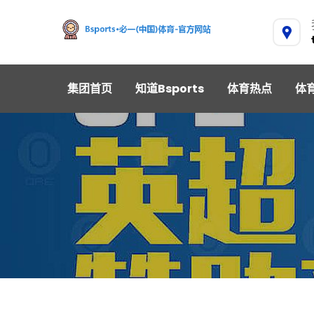
集团首页
知道Bsports
体育热点
体