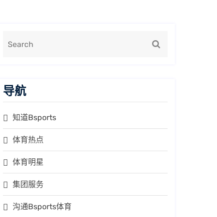
导航
知道Bsports
体育热点
体育明星
集团服务
沟通Bsports体育