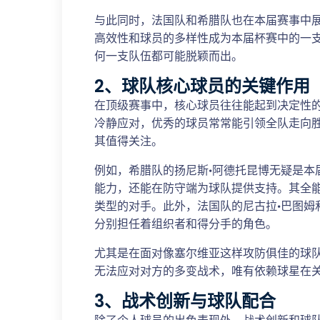
与此同时，法国队和希腊队也在本届赛事中
高效性和球员的多样性成为本届杯赛中的一
何一支队伍都可能脱颖而出。
2、球队核心球员的关键作用
在顶级赛事中，核心球员往往能起到决定性
冷静应对，优秀的球员常常能引领全队走向
其值得关注。
例如，希腊队的扬尼斯·阿德托昆博无疑是本
能力，还能在防守端为球队提供支持。其全
类型的对手。此外，法国队的尼古拉·巴图姆
分别担任着组织者和得分手的角色。
尤其是在面对像塞尔维亚这样攻防俱佳的球
无法应对对方的多变战术，唯有依赖球星在
3、战术创新与球队配合