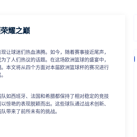
顶荣耀之巅
表现让球迷们热血沸腾。如今，随着赛事接近尾声，
成为了人们热议的话题。在这场欧洲篮球的盛宴中，
相。本文将从四个方面对本届欧洲篮球杯的赛况进行
属。
强队如西班牙、法国和希腊都保持了相对稳定的竞技
则以惊艳的表现脱颖而出。这些球队通过战术创新、
强队带来了前所未有的挑战。