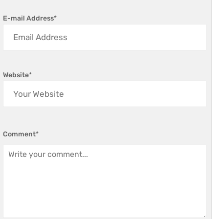
E-mail Address
*
Website
*
Comment
*