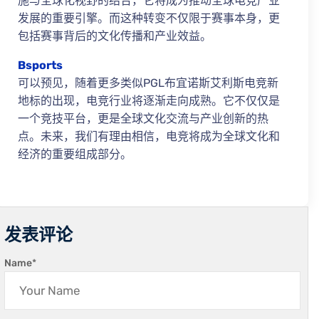
施与全球化视野的结合，它将成为推动全球电竞产业
发展的重要引擎。而这种转变不仅限于赛事本身，更
包括赛事背后的文化传播和产业效益。
Bsports
可以预见，随着更多类似PGL布宜诺斯艾利斯电竞新
地标的出现，电竞行业将逐渐走向成熟。它不仅仅是
一个竞技平台，更是全球文化交流与产业创新的热
点。未来，我们有理由相信，电竞将成为全球文化和
经济的重要组成部分。
发表评论
Name
*