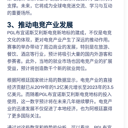
支撑。未来，它将成为全球电竞迷交流、学习与互动
的重要场所。
3、推动电竞产业发展
PGL布宜诺斯艾利斯电竞新地标的建成，不仅是电竞
文化的体现，更对电竞产业产生了深远的推动作用。
赛事的举办带动了周边商业的发展，特别是在旅游、
餐饮、酒店等行业，预计将吸引大量的国内外游客和
参赛者。此外，当地的就业市场也因电竞产业的扩展
受益，预计将创造数千个新的就业岗位。
根据阿根廷国家统计局的数据显示，电竞产业的直接
经济贡献已从2019年的1.2亿美元增长至2023年的3.5
亿美元。而随着PGL布宜诺斯艾利斯电竞地标的投入
使用，这一数字预计将在未来几年继续攀升。电竞产
业的迅速发展不仅促进了本地经济，也为阿根廷赢得
了更多国际关注。
通过对这些数字和趋势的分析，可以看出，PGL布宜