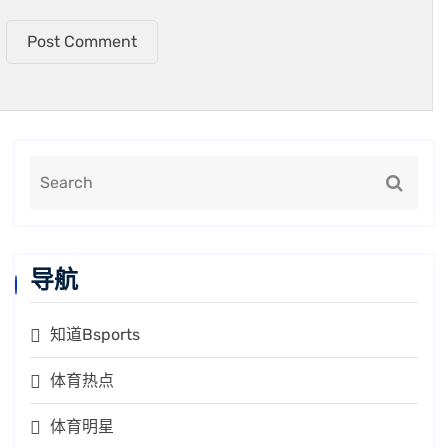
Post Comment
导航
知道Bsports
体育热点
体育明星