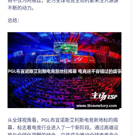
将不仅为阿根廷，更为全球电竞生态的繁荣注入源源
不断的动力。
总结：
从全球视角看，PGL布宜诺斯艾利斯电竞新地标的揭
幕，标志着电竞行业进入了一个新阶段。通过高端设