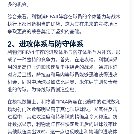
多的机会。
综合来看，利物浦FIFA4阵容在球员的个体能力与战术
执行上都具备相当的优势，这为其在未来的竞技场上
争取更高的荣誉奠定了坚实的基础。
2、进攻体系与防守体系
利物浦FIFA4阵容的进攻体系与防守体系互为补充，形
成了一种独特的竞争力。首先，在进攻端，利物浦采
用的是高位压迫和快速反击相结合的战术。通过压迫
对方后卫线，萨拉赫和马内等球员能够迅速获得进攻
机会，同时中场球员如法比尼奥、米尔纳等则负责精
准的传球，为锋线球员创造空档。
在模拟数据上，利物浦FIFA4阵容在比赛中的进球数和
场均射门次数都明显高于其他顶级球队，尤其在反击
过程中，其进攻速度和转移球的精确度令人称道。统
计数据显示，利物浦阵容在快速反击后的进球效率比
其他队伍高出20%。这一点也反映出利物浦的进攻体