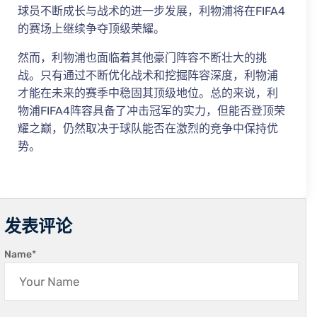
球员不断成长与战术的进一步发展，利物浦将在FIFA4
的赛场上继续争夺顶级荣耀。
然而，利物浦也面临着其他豪门阵容不断壮大的挑
战。只有通过不断优化战术和挖掘阵容深度，利物浦
才能在未来的赛季中稳固其顶级地位。总的来说，利
物浦FIFA4阵容具备了冲击冠军的实力，但能否登顶荣
耀之巅，仍然取决于球队能否在激烈的竞争中保持优
势。
发表评论
Name
*