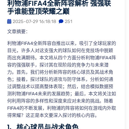
利物浦FIFA4全新阵容解析 强强联
手谁能登顶荣耀之巅
2025-07-29 16:18:18
251
文章摘要：
利物浦FIFA4全新阵容自推出以来，吸引了全球玩家的
目光，许多人对这支强大的球队如何在竞技场中脱颖
而出充满期待。本文将从四个方面分析利物浦FIFA4阵
容的强强联手，探讨其在现阶段的竞争力与未来潜
力。首先，我们将分析新阵容的核心球员及其战术角
色；接着，探讨球队的进攻与防守体系，分析如何通
过调整战术以提高整体表现；然后，结合模拟数据预
测利物浦FIFA4未来的发展趋势；最后，本文将关注如
何利用阵容的多样性和深度来应对未来的挑战。随着
FIFA4的不断发展，利物浦的阵容将如何在游戏内外取
得荣耀？这正是本文要深入探讨的核心内容。
1、核心球员与战术角色