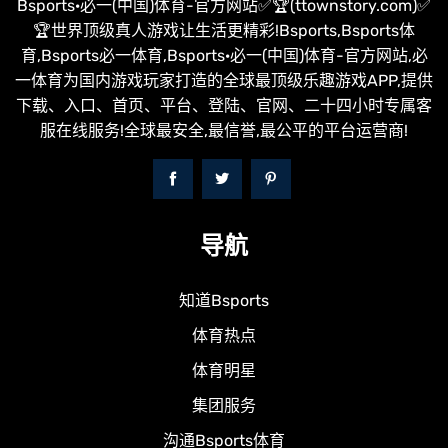
Bsports·必一(中国)体育-官方网站✅🏆(ttownstory.com)✅
🏆世界顶级真人游戏让生活更精彩!Bsports,Bsports体
育,Bsports必一体育,Bsports·必一(中国)体育-官方网站,必
一体育为国内游戏玩家打造的全球最顶级乐趣游戏APP,提供
下载、入口、首页、平台、登陆、官网、二十四小时专属客
服在线服务!全球最安全,最信誉,最公平的平台运营商!
导航
知道Bsports
体育热点
体育明星
集团服务
沟通Bsports体育