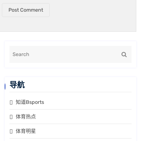
Post Comment
导航
知道Bsports
体育热点
体育明星