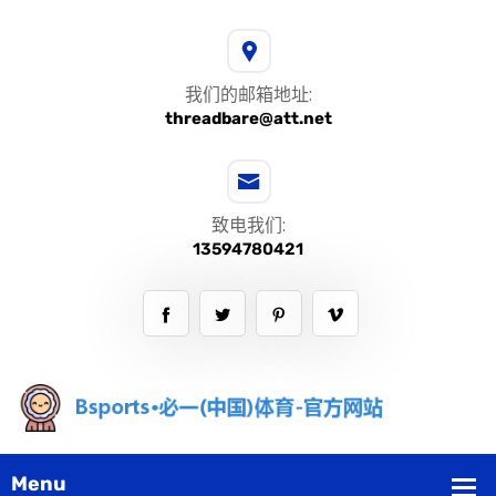
我们的邮箱地址:
threadbare@att.net
致电我们:
13594780421