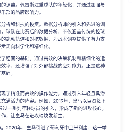
向的调整。佩雷斯注重球队的年轻化，并通过加强与
俱乐部的品牌影响力。
据分析和科技的投资。数据分析师的引入和先进的训
如，球队在比赛后的数据分析，不仅涵盖传统的控球
员的跑动轨迹和对抗数据，为战术调整提供了有力支
逐步走向科学化和精细化。
定了稳固的基础。通过高效的决策机制和精细化的运
营效率，还增强了对外部挑战的应对能力。正是这种
了基础。
展现了精准而高效的操作能力。通过引入年轻且具潜
充满活力的阵容。例如，2019年，皇马以巨资签下
通过一系列年轻球员的引入，形成了新的进攻核心。
合作，让皇马在进攻端焕发新生。
。2020年，皇马引进了葡萄牙中卫米利唐，这一举