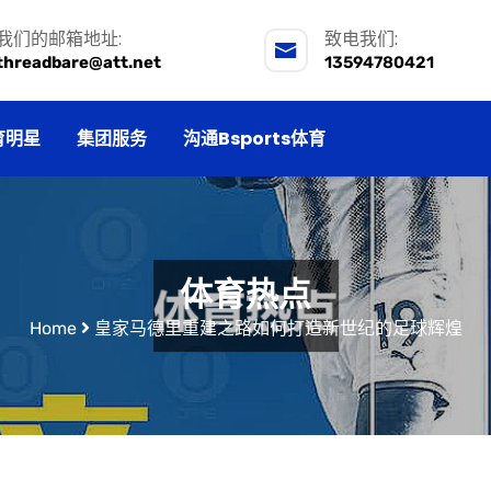
我们的邮箱地址:
致电我们:
threadbare@att.net
13594780421
育明星
集团服务
沟通Bsports体育
体育热点
Home
皇家马德里重建之路如何打造新世纪的足球辉煌