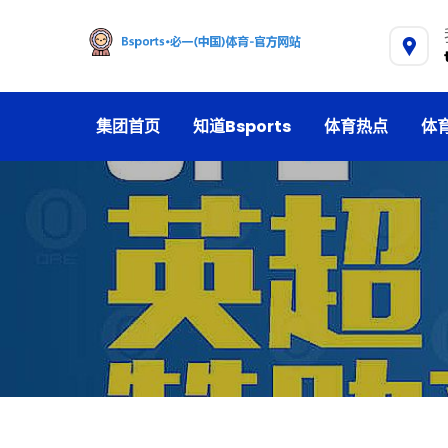
集团首页
知道Bsports
体育热点
体