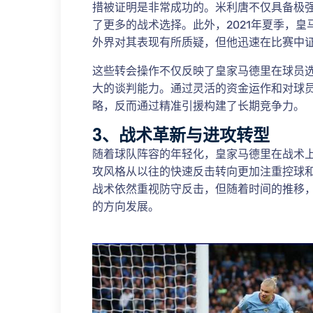
措被证明是非常成功的。米利唐不仅具备极
了更多的战术选择。此外，2021年夏季，
外界对其表现有所质疑，但他迅速在比赛中
这些转会操作不仅反映了皇家马德里在球员
大的谈判能力。通过灵活的资金运作和对球员
略，反而通过精准引援构建了长期竞争力。
3、战术革新与进攻转型
随着球队阵容的年轻化，皇家马德里在战术
攻风格从以往的快速反击转向更加注重控球
战术依然重视防守反击，但随着时间的推移
的方向发展。