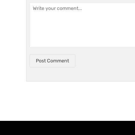
Post Comment