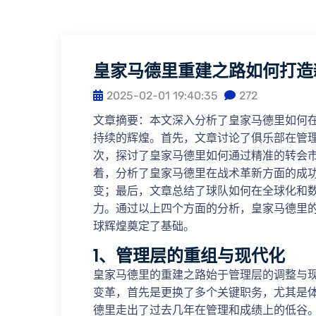
皇家马德里重建之路如何打造
2025-02-01 19:40:35
272
文章摘要：本文深入分析了皇家马德里如何
持续的辉煌。首先，文章讨论了俱乐部在管
次，探讨了皇家马德里如何通过精准的转会
着，分析了皇家马德里在战术革新方面的成
变；最后，文章总结了球队如何在全球化和
力。通过以上四个方面的分析，皇家马德里
球辉煌奠定了基础。
1、管理层的重组与现代化
皇家马德里的重建之路始于管理层的调整与
变革，首先是更换了多个关键职务，尤其是
德里走出了过去几年在管理和成绩上的低谷。