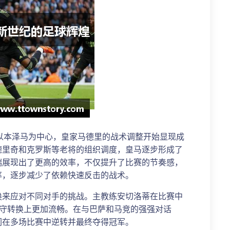
渐以本泽马为中心，皇家马德里的战术调整开始显现成
德里奇和克罗斯等老将的组织调度，皇马逐步形成了
端展现出了更高的效率，不仅提升了比赛的节奏感，
率，逐步减少了依赖快速反击的战术。
换来应对不同对手的挑战。主教练安切洛蒂在比赛中
队在攻守转换上更加流畅。在与巴萨和马竞的强强对话
们在多场比赛中逆转并最终夺得冠军。