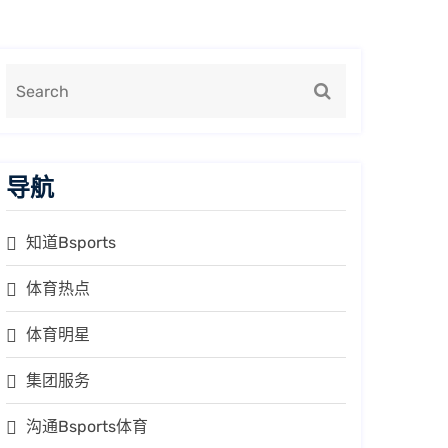
导航
知道Bsports
体育热点
体育明星
集团服务
沟通Bsports体育