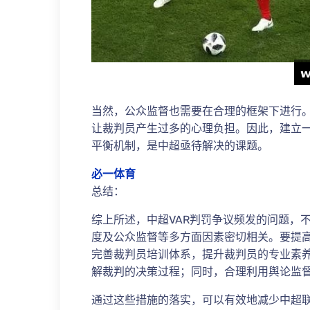
当然，公众监督也需要在合理的框架下进行
让裁判员产生过多的心理负担。因此，建立
平衡机制，是中超亟待解决的课题。
必一体育
总结：
综上所述，中超VAR判罚争议频发的问题，
度及公众监督等多方面因素密切相关。要提
完善裁判员培训体系，提升裁判员的专业素
解裁判的决策过程；同时，合理利用舆论监
通过这些措施的落实，可以有效地减少中超联