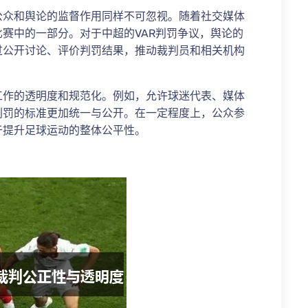
公众和舆论的监督作用同样不可忽视。随着社交媒体
赛中的一部分。对于中超的VAR判罚争议，舆论的
过公开讨论、评价判罚结果，推动裁判员和相关机构
工作的透明度和规范化。例如，允许球迷代表、媒体
判罚的标准更加统一与公开。在一定程度上，公众参
于提升足球运动的整体公平性。