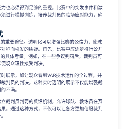
能力也必须得到足够的重视。比赛中的突发事件和激
必须进行模拟训练，培养裁判员的临场应对能力，确
。
式
议的重要途径。透明化可以增强比赛的公信力，使球
不对称而引发的质疑。首先，比赛中应逐步推行公开
时的具体考量。例如，在一些争议判罚后，裁判员可
以便观众理性接受判决。
时展示，如让观众看到VAR技术运作的全过程，并
解裁判员的判决。这种实时透明的展示不仅能增强裁
罚的不满。
建立裁判员判罚的反馈机制，允许球队、教练员在赛
结果。通过这种方式，不仅可以让各方更加信服裁判
升。