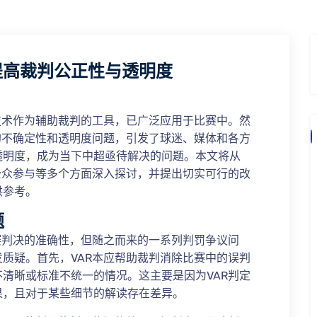
提高裁判公正性与透明度
技术作为辅助裁判的工具，已广泛应用于比赛中。然
的不确定性和透明度问题，引发了球迷、媒体和各方
透明度，成为当下中超亟待解决的问题。本文将从
公众参与等多个方面深入探讨，并提出切实可行的改
供参考。
题
赛判决的准确性，但随之而来的一系列判罚争议问
质疑。首先，VAR本应帮助裁判消除比赛中的误判
清晰或标准不统一的情况。这主要是因为VAR判定
果，且对于某些细节的解读存在差异。